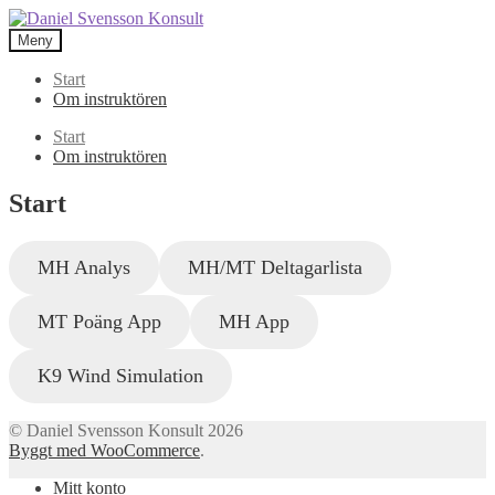
Hoppa
Hoppa
till
till
Meny
navigering
innehåll
Start
Om instruktören
Start
Om instruktören
Start
MH Analys
MH/MT Deltagarlista
MT Poäng App
MH App
K9 Wind Simulation
© Daniel Svensson Konsult 2026
Byggt med WooCommerce
.
Mitt konto